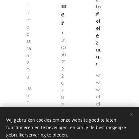
m
T
fo
o
e
@
or
r
el
o
el
+
p
e
31
st
z
(0
ra
or
)6
at
g.
21
2
nl
2
0
w
2
a
w
0
Ja
w.
7
n
el
8
T
el
2
o
e
+
or
z
Wij gebruiken cookies om onze website goed te laten
31
o
or
functioneren en te beveiligen, en om je de best mogelijke
(0
p
g.
gebruikerservaring te bieden.
)
st